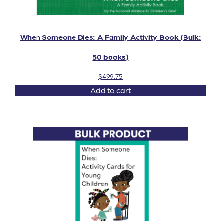
When Someone Dies: A Family Activity Book (Bulk:
50 books)
$
499.75
Add to cart