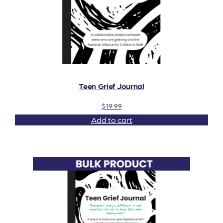
Teen Grief Journal
$
19.99
Add to cart